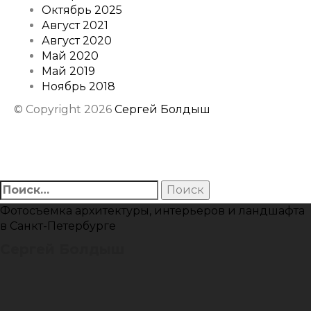
Октябрь 2025
Август 2021
Август 2020
Май 2020
Май 2019
Ноябрь 2018
© Copyright 2026
Сергей Болдыш
Instagram
Facebook
Youtube
Behance
Найти:
Фотосъемка архитектуры, интерьеров и ландшафта
в Санкт-Петербурге
Сергей Болдыш
Instagram
Facebook
Youtube