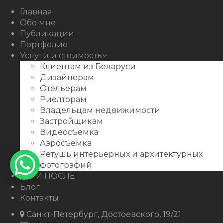
Behance
Главная
Обо мне
Публикации
Портфолио
Услуги и стоимость
Клиентам из Беларуси
Дизайнерам
Отельерам
Риелторам
Владельцам недвижимости
Застройщикам
Видеосъемка
Аэросъемка
Ретушь интерьерных и архитектурных
фотографий
ДО И ПОСЛЕ
Блог
Контакты
Санкт-Петербург, Достоевского, 19/21