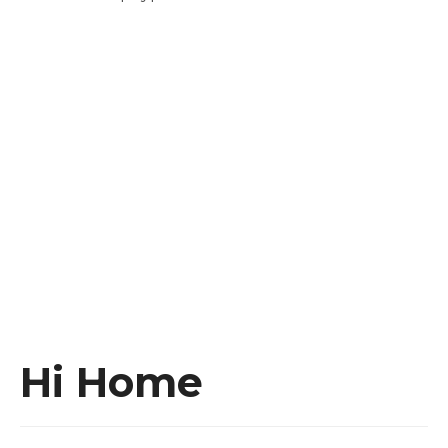
Instagram
Facebook
Youtube
Behance
Hi Home