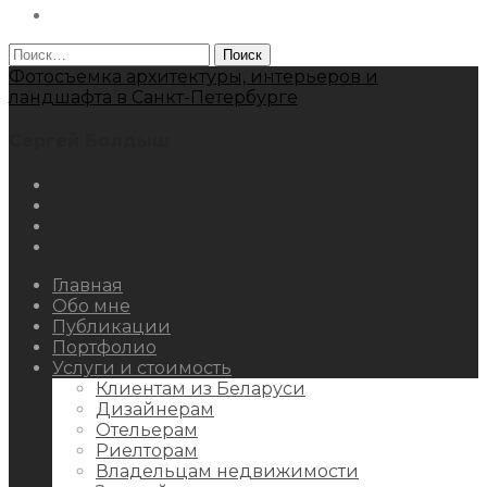
Behance
Найти:
Фотосъемка архитектуры, интерьеров и
ландшафта в Санкт-Петербурге
Сергей Болдыш
Instagram
Facebook
Youtube
Behance
Главная
Обо мне
Публикации
Портфолио
Услуги и стоимость
Клиентам из Беларуси
Дизайнерам
Отельерам
Риелторам
Владельцам недвижимости