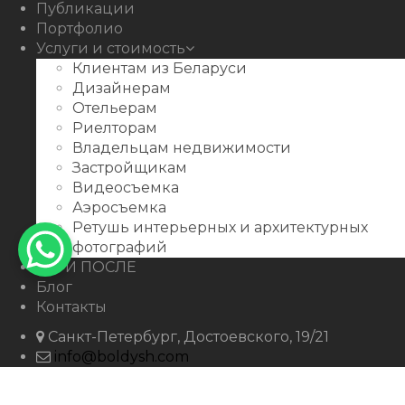
Публикации
Портфолио
Услуги и стоимость
Клиентам из Беларуси
Дизайнерам
Отельерам
Риелторам
Владельцам недвижимости
Застройщикам
Видеосъемка
Аэросъемка
Ретушь интерьерных и архитектурных
фотографий
ДО И ПОСЛЕ
Блог
Контакты
Санкт-Петербург, Достоевского, 19/21
info@boldysh.com
+7 911-250-07-99
boldysh.com