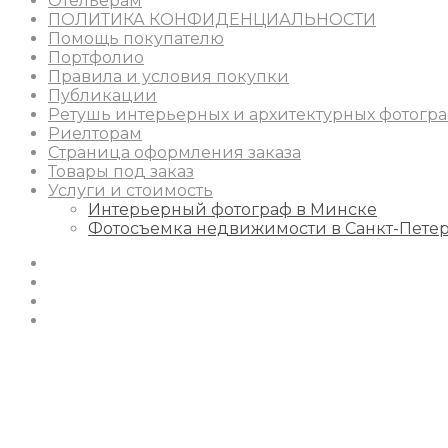
Отельерам
ПОЛИТИКА КОНФИДЕНЦИАЛЬНОСТИ
Помощь покупателю
Портфолио
Правила и условия покупки
Публикации
Ретушь интерьерных и архитектурных фотогр
Риелторам
Страница оформления заказа
Товары под заказ
Услуги и стоимость
Интерьерный фотограф в Минске
Фотосъемка недвижимости в Санкт-Пете
Instagram
Facebook
Youtube
Behance