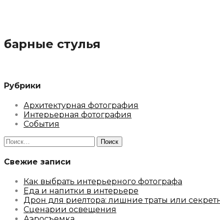
барные стулья
Рубрики
Архитектурная фотография
Интерьерная фотография
События
Найти:
Свежие записи
Как выбрать интерьерного фотографа
Еда и напитки в интерьере
Дрон для риелтора: лишние траты или секрет
Сценарии освещения
Аэросъемка