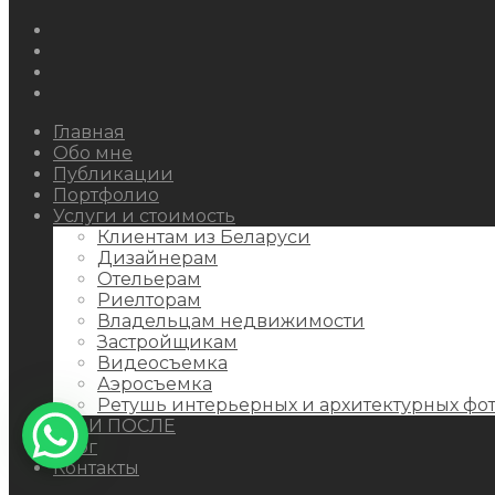
Instagram
Facebook
Youtube
Behance
Главная
Обо мне
Публикации
Портфолио
Услуги и стоимость
Клиентам из Беларуси
Дизайнерам
Отельерам
Риелторам
Владельцам недвижимости
Застройщикам
Видеосъемка
Аэросъемка
Ретушь интерьерных и архитектурных фо
ДО И ПОСЛЕ
Блог
Контакты