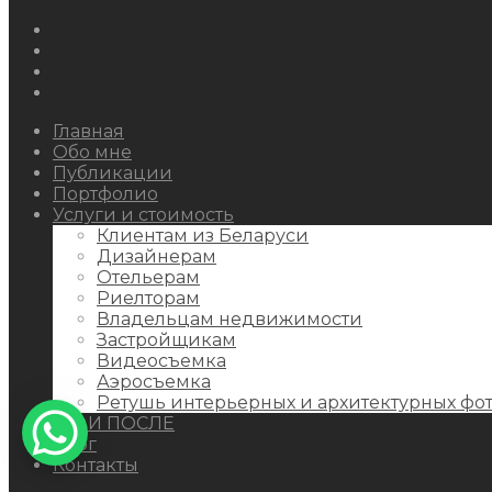
Instagram
Facebook
Youtube
Behance
Главная
Обо мне
Публикации
Портфолио
Услуги и стоимость
Клиентам из Беларуси
Дизайнерам
Отельерам
Риелторам
Владельцам недвижимости
Застройщикам
Видеосъемка
Аэросъемка
Ретушь интерьерных и архитектурных фо
ДО И ПОСЛЕ
Блог
Контакты