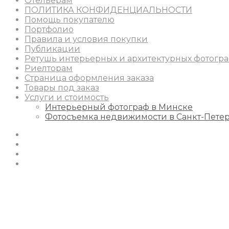
Отельерам
ПОЛИТИКА КОНФИДЕНЦИАЛЬНОСТИ
Помощь покупателю
Портфолио
Правила и условия покупки
Публикации
Ретушь интерьерных и архитектурных фотогр
Риелторам
Страница оформления заказа
Товары под заказ
Услуги и стоимость
Интерьерный фотограф в Минске
Фотосъемка недвижимости в Санкт-Пете
Instagram
Facebook
Youtube
Behance