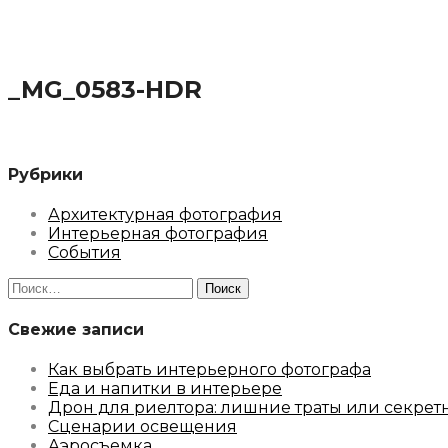
_MG_0583-HDR
Рубрики
Архитектурная фотография
Интерьерная фотография
События
Найти:
Свежие записи
Как выбрать интерьерного фотографа
Еда и напитки в интерьере
Дрон для риелтора: лишние траты или секрет
Сценарии освещения
Аэросъемка