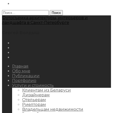
Behance
Найти:
Фотосъемка архитектуры, интерьеров и
ландшафта в Санкт-Петербурге
Сергей Болдыш
Instagram
Facebook
Youtube
Behance
Главная
Обо мне
Публикации
Портфолио
Услуги и стоимость
Клиентам из Беларуси
Дизайнерам
Отельерам
Риелторам
Владельцам недвижимости