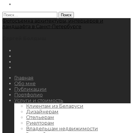
Behance
Найти:
Фотосъемка архитектуры, интерьеров и
ландшафта в Санкт-Петербурге
Сергей Болдыш
Instagram
Facebook
Youtube
Behance
Главная
Обо мне
Публикации
Портфолио
Услуги и стоимость
Клиентам из Беларуси
Дизайнерам
Отельерам
Риелторам
Владельцам недвижимости