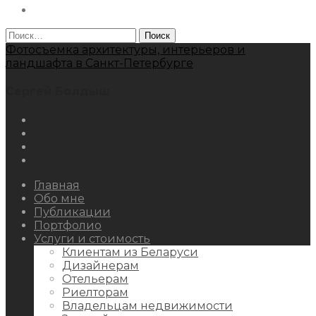
Behance
Найти:
Фотосъемка архитектуры, интерьеров и
ландшафта в Санкт-Петербурге
Сергей Болдыш
Instagram
Facebook
Youtube
Behance
Главная
Обо мне
Публикации
Портфолио
Услуги и стоимость
Клиентам из Беларуси
Дизайнерам
Отельерам
Риелторам
Владельцам недвижимости