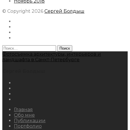
Ноябрь 2018
© Copyright 2026
Сергей Болдыш
Instagram
Facebook
Youtube
Behance
Найти:
Фотосъемка архитектуры, интерьеров и
ландшафта в Санкт-Петербурге
Сергей Болдыш
Instagram
Facebook
Youtube
Behance
Главная
Обо мне
Публикации
Портфолио