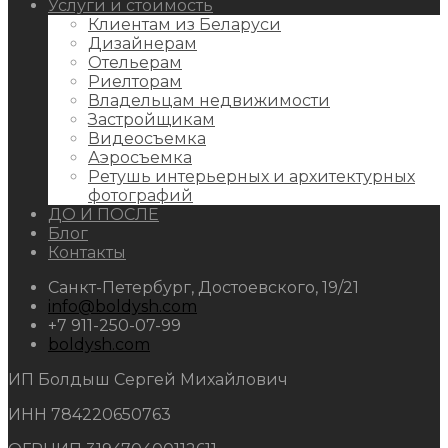
Услуги и стоимость
Клиентам из Беларуси
Дизайнерам
Отельерам
Риелторам
Владельцам недвижимости
Застройщикам
Видеосъемка
Аэросъемка
Ретушь интерьерных и архитектурных
фотографий
ДО И ПОСЛЕ
Блог
Контакты
Санкт-Петербург, Достоевского, 19/21
info@boldysh.com
+7 911-250-07-99
boldysh.com
ИП Болдыш Сергей Михайлович
ИНН 784220650763