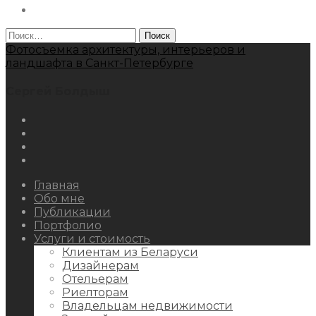
Behance
Найти:
Фотосъемка архитектуры, интерьеров и
ландшафта в Санкт-Петербурге
Сергей Болдыш
Instagram
Facebook
Youtube
Behance
Главная
Обо мне
Публикации
Портфолио
Услуги и стоимость
Клиентам из Беларуси
Дизайнерам
Отельерам
Риелторам
Владельцам недвижимости