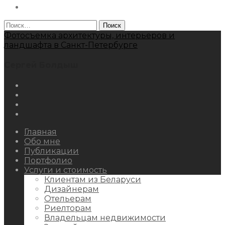
Behance
Найти:
Фотосъемка архитектуры, интерьеров и
ландшафта в Санкт-Петербурге
Сергей Болдыш
Instagram
Facebook
Youtube
Behance
Главная
Обо мне
Публикации
Портфолио
Услуги и стоимость
Клиентам из Беларуси
Дизайнерам
Отельерам
Риелторам
Владельцам недвижимости