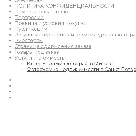
Отельерам
ПОЛИТИКА КОНФИДЕНЦИАЛЬНОСТИ
Помощь покупателю
Портфолио
Правила и условия покупки
Публикации
Ретушь интерьерных и архитектурных фотогр
Риелторам
Страница оформления заказа
Товары под заказ
Услуги и стоимость
Интерьерный фотограф в Минске
Фотосъемка недвижимости в Санкт-Пете
Instagram
Facebook
Youtube
Behance