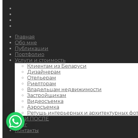
Instagram
Facebook
Youtube
Behance
Главная
Обо мне
Публикации
Портфолио
Услуги и стоимость
Клиентам из Беларуси
Дизайнерам
Отельерам
Риелторам
Владельцам недвижимости
Застройщикам
Видеосъемка
Аэросъемка
Ретушь интерьерных и архитектурных фо
ДО И ПОСЛЕ
Блог
Контакты