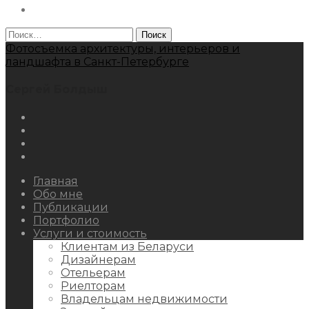
Behance
Найти:
Фотосъемка архитектуры, интерьеров и
ландшафта в Санкт-Петербурге
Сергей Болдыш
Instagram
Facebook
Youtube
Behance
Главная
Обо мне
Публикации
Портфолио
Услуги и стоимость
Клиентам из Беларуси
Дизайнерам
Отельерам
Риелторам
Владельцам недвижимости