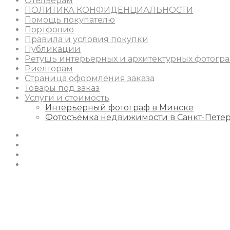
Отельерам
ПОЛИТИКА КОНФИДЕНЦИАЛЬНОСТИ
Помощь покупателю
Портфолио
Правила и условия покупки
Публикации
Ретушь интерьерных и архитектурных фотогр
Риелторам
Страница оформления заказа
Товары под заказ
Услуги и стоимость
Интерьерный фотограф в Минске
Фотосъемка недвижимости в Санкт-Пете
Instagram
Facebook
Youtube
Behance