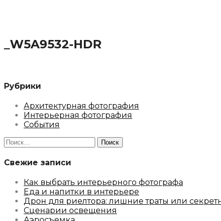
_W5A9532-HDR
Рубрики
Архитектурная фотография
Интерьерная фотография
События
Найти:
Свежие записи
Как выбрать интерьерного фотографа
Еда и напитки в интерьере
Дрон для риелтора: лишние траты или секрет
Сценарии освещения
Аэросъемка