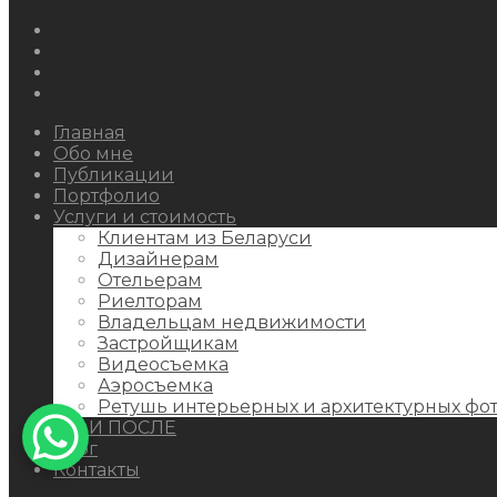
Instagram
Facebook
Youtube
Behance
Главная
Обо мне
Публикации
Портфолио
Услуги и стоимость
Клиентам из Беларуси
Дизайнерам
Отельерам
Риелторам
Владельцам недвижимости
Застройщикам
Видеосъемка
Аэросъемка
Ретушь интерьерных и архитектурных фо
ДО И ПОСЛЕ
Блог
Контакты