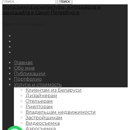
Найти:
Фотосъемка архитектуры, интерьеров и
ландшафта в Санкт-Петербурге
Сергей Болдыш
Instagram
Facebook
Youtube
Behance
Главная
Обо мне
Публикации
Портфолио
Услуги и стоимость
Клиентам из Беларуси
Дизайнерам
Отельерам
Риелторам
Владельцам недвижимости
Застройщикам
Видеосъемка
Аэросъемка