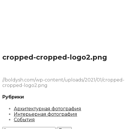
cropped-cropped-logo2.png
//boldysh.com/wp-content/uploads/2021/01/cropped-
cropped-logo2.png
Рубрики
Архитектурная фотография
Интерьерная фотография
События