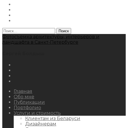
Instagram
Facebook
Youtube
Behance
Найти:
Фотосъемка архитектуры, интерьеров и
ландшафта в Санкт-Петербурге
Сергей Болдыш
Instagram
Facebook
Youtube
Behance
Главная
Обо мне
Публикации
Портфолио
Услуги и стоимость
Клиентам из Беларуси
Дизайнерам