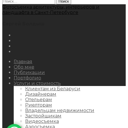
Найти:
Фотосъемка архитектуры, интерьеров и
ландшафта в Санкт-Петербурге
Сергей Болдыш
Instagram
Facebook
Youtube
Behance
Главная
Обо мне
Публикации
Портфолио
Услуги и стоимость
Клиентам из Беларуси
Дизайнерам
Отельерам
Риелторам
Владельцам недвижимости
Застройщикам
Видеосъемка
Аэросъемка