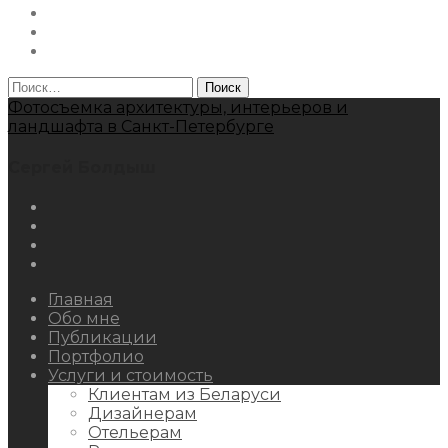
Facebook
Youtube
Behance
Найти:
Фотосъемка архитектуры, интерьеров и
ландшафта в Санкт-Петербурге
Сергей Болдыш
Instagram
Facebook
Youtube
Behance
Главная
Обо мне
Публикации
Портфолио
Услуги и стоимость
Клиентам из Беларуси
Дизайнерам
Отельерам