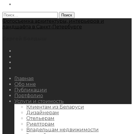
Behance
Найти:
Фотосъемка архитектуры, интерьеров и
ландшафта в Санкт-Петербурге
Сергей Болдыш
Instagram
Facebook
Youtube
Behance
Главная
Обо мне
Публикации
Портфолио
Услуги и стоимость
Клиентам из Беларуси
Дизайнерам
Отельерам
Риелторам
Владельцам недвижимости