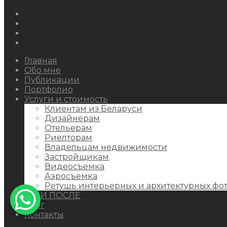
Instagram
Facebook
Youtube
Behance
Главная
Обо мне
Публикации
Портфолио
Услуги и стоимость
Клиентам из Беларуси
Дизайнерам
Отельерам
Риелторам
Владельцам недвижимости
Застройщикам
Видеосъемка
Аэросъемка
Ретушь интерьерных и архитектурных фо
ДО И ПОСЛЕ
Блог
Контакты