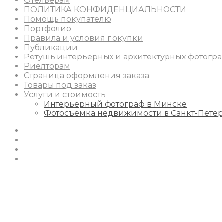
Отельерам
ПОЛИТИКА КОНФИДЕНЦИАЛЬНОСТИ
Помощь покупателю
Портфолио
Правила и условия покупки
Публикации
Ретушь интерьерных и архитектурных фотогр
Риелторам
Страница оформления заказа
Товары под заказ
Услуги и стоимость
Интерьерный фотограф в Минске
Фотосъемка недвижимости в Санкт-Пете
Instagram
Facebook
Youtube
Behance