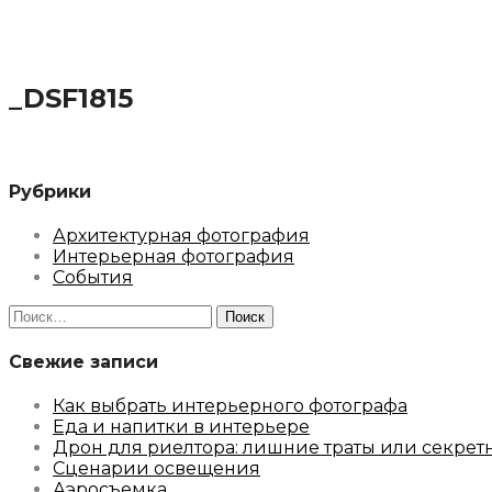
_DSF1815
Рубрики
Архитектурная фотография
Интерьерная фотография
События
Найти:
Свежие записи
Как выбрать интерьерного фотографа
Еда и напитки в интерьере
Дрон для риелтора: лишние траты или секрет
Сценарии освещения
Аэросъемка