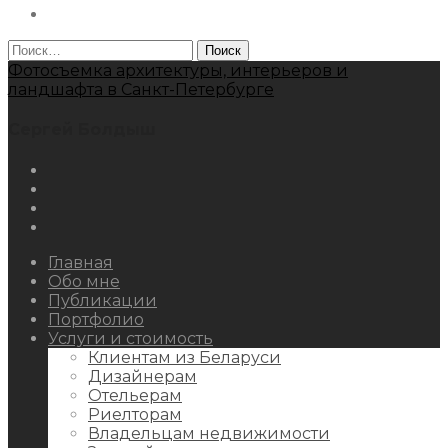
Behance
Найти:
Фотосъемка архитектуры, интерьеров и
ландшафта в Санкт-Петербурге
Сергей Болдыш
Instagram
Facebook
Youtube
Behance
Главная
Обо мне
Публикации
Портфолио
Услуги и стоимость
Клиентам из Беларуси
Дизайнерам
Отельерам
Риелторам
Владельцам недвижимости