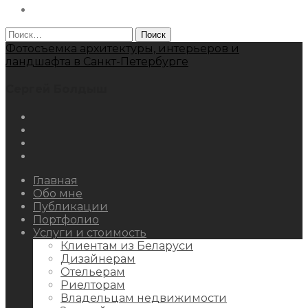
Behance
Найти:
Фотосъемка архитектуры, интерьеров и
ландшафта в Санкт-Петербурге
Сергей Болдыш
Instagram
Facebook
Youtube
Behance
Главная
Обо мне
Публикации
Портфолио
Услуги и стоимость
Клиентам из Беларуси
Дизайнерам
Отельерам
Риелторам
Владельцам недвижимости