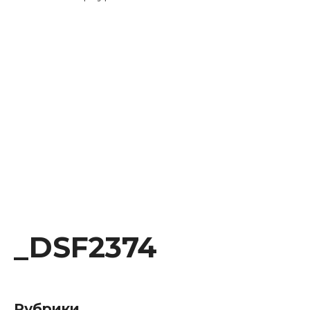
Instagram
Facebook
Youtube
Behance
_DSF2374
Рубрики