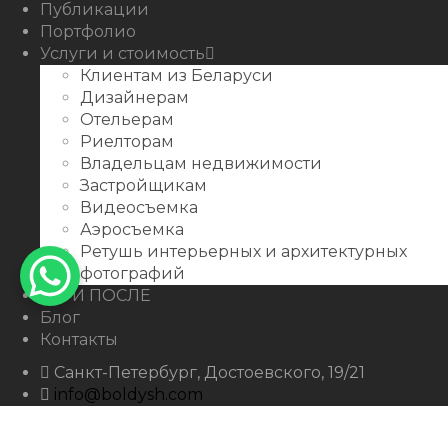
Публикации
Портфолио
Услуги и стоимость
Клиентам из Беларуси
Дизайнерам
Отельерам
Риелторам
Владельцам недвижимости
Застройщикам
Видеосъемка
Аэросъемка
Ретушь интерьерных и архитектурных
фотографий
ДО И ПОСЛЕ
Блог
Контакты
Санкт-Петербург, Достоевского, 19/21
info@boldysh.com
+7 911-250-07-99
boldysh.com