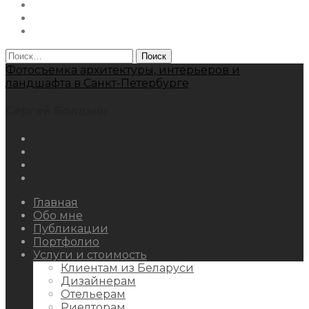
Facebook
Youtube
Behance
Найти:
Фотосъемка архитектуры, интерьеров и
ландшафта в Санкт-Петербурге
Сергей Болдыш
Instagram
Facebook
Youtube
Behance
Главная
Обо мне
Публикации
Портфолио
Услуги и стоимость
Клиентам из Беларуси
Дизайнерам
Отельерам
Риелторам