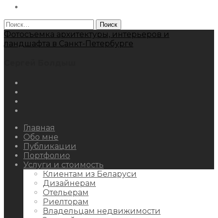
Behance
Найти:
Фотосъемка архитектуры, интерьеров и
ландшафта в Санкт-Петербурге
Сергей Болдыш
Instagram
Facebook
Youtube
Behance
Главная
Обо мне
Публикации
Портфолио
Услуги и стоимость
Клиентам из Беларуси
Дизайнерам
Отельерам
Риелторам
Владельцам недвижимости