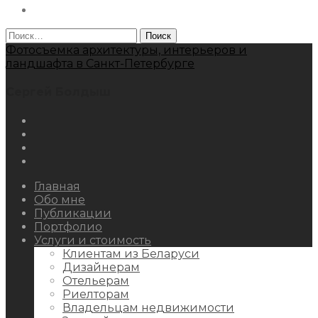
Behance
Найти:
Фотосъемка архитектуры, интерьеров и
ландшафта в Санкт-Петербурге
Сергей Болдыш
Instagram
Facebook
Youtube
Behance
Главная
Обо мне
Публикации
Портфолио
Услуги и стоимость
Клиентам из Беларуси
Дизайнерам
Отельерам
Риелторам
Владельцам недвижимости