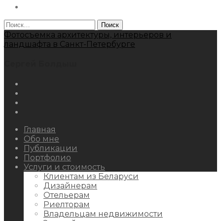
Behance
Найти:
Фотосъемка архитектуры, интерьеров и
ландшафта в Санкт-Петербурге
Сергей Болдыш
Instagram
Facebook
Youtube
Behance
Главная
Обо мне
Публикации
Портфолио
Услуги и стоимость
Клиентам из Беларуси
Дизайнерам
Отельерам
Риелторам
Владельцам недвижимости