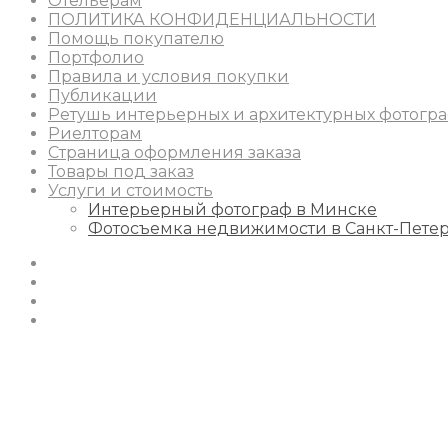
Отельерам
ПОЛИТИКА КОНФИДЕНЦИАЛЬНОСТИ
Помощь покупателю
Портфолио
Правила и условия покупки
Публикации
Ретушь интерьерных и архитектурных фотогр
Риелторам
Страница оформления заказа
Товары под заказ
Услуги и стоимость
Интерьерный фотограф в Минске
Фотосъемка недвижимости в Санкт-Пете
Instagram
Facebook
Youtube
Behance