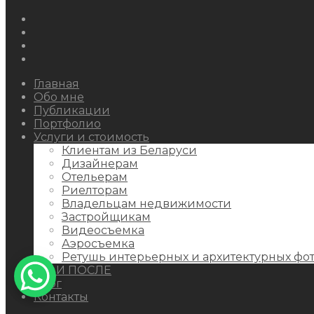
Instagram
Facebook
Youtube
Behance
Главная
Обо мне
Публикации
Портфолио
Услуги и стоимость
Клиентам из Беларуси
Дизайнерам
Отельерам
Риелторам
Владельцам недвижимости
Застройщикам
Видеосъемка
Аэросъемка
Ретушь интерьерных и архитектурных фо
ДО И ПОСЛЕ
Блог
Контакты