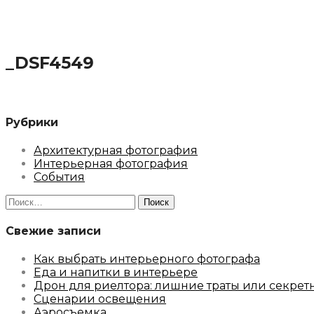
_DSF4549
Рубрики
Архитектурная фотография
Интерьерная фотография
События
Найти:
Свежие записи
Как выбрать интерьерного фотографа
Еда и напитки в интерьере
Дрон для риелтора: лишние траты или секрет
Сценарии освещения
Аэросъемка