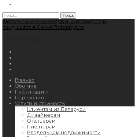
Behance
Найти:
Фотосъемка архитектуры, интерьеров и
ландшафта в Санкт-Петербурге
Сергей Болдыш
Instagram
Facebook
Youtube
Behance
Главная
Обо мне
Публикации
Портфолио
Услуги и стоимость
Клиентам из Беларуси
Дизайнерам
Отельерам
Риелторам
Владельцам недвижимости