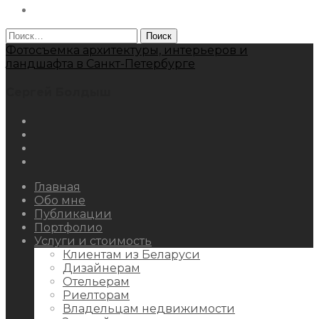
Behance
Найти:
Фотосъемка архитектуры, интерьеров и
ландшафта в Санкт-Петербурге
Сергей Болдыш
Instagram
Facebook
Youtube
Behance
Главная
Обо мне
Публикации
Портфолио
Услуги и стоимость
Клиентам из Беларуси
Дизайнерам
Отельерам
Риелторам
Владельцам недвижимости