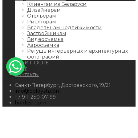
Клиентам из Беларуси
Дизайнерам
Отельерам
Риелторам
Владельцам недвижимости
Застройщикам
Видеосъемка
Аэросъемка
Ретушь интерьерных и архитектурных
фотографий
ДО И ПОСЛЕ
Блог
Контакты
Санкт-Петербург, Достоевского, 19/21
info@boldysh.com
+7 911-250-07-99
boldysh.com
ИП Болдыш Сергей Михайлович
ИНН 784220650763
ОГРНИП 319470400112611