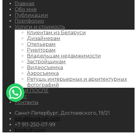
Главная
Обо мне
Публикации
Портфолио
Услуги и стоимость
Клиентам из Беларуси
Дизайнерам
Отельерам
Риелторам
Владельцам недвижимости
Застройщикам
Видеосъемка
Аэросъемка
Ретушь интерьерных и архитектурных
фотографий
ДО И ПОСЛЕ
Блог
Контакты
Санкт-Петербург, Достоевского, 19/21
info@boldysh.com
+7 911-250-07-99
boldysh.com