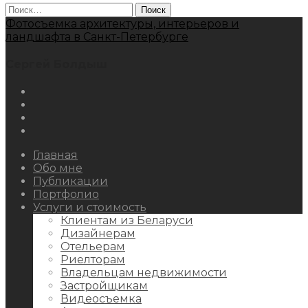
Найти:
Фотосъемка архитектуры, интерьеров и
ландшафта в Санкт-Петербурге
Сергей Болдыш
Instagram
Facebook
Youtube
Behance
Главная
Обо мне
Публикации
Портфолио
Услуги и стоимость
Клиентам из Беларуси
Дизайнерам
Отельерам
Риелторам
Владельцам недвижимости
Застройщикам
Видеосъемка