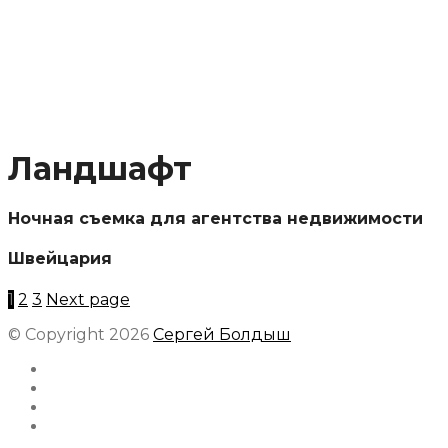
Ландшафт
Ночная съемка для агентства недвижимости
Швейцария
Пагинация
1
2
3
Next page
записей
© Copyright 2026
Сергей Болдыш
Instagram
Facebook
Youtube
Behance