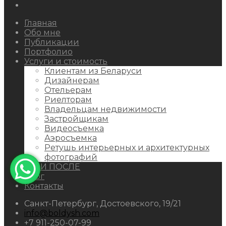
Behance
Главная
Обо мне
Публикации
Портфолио
Услуги и стоимость
Клиентам из Беларуси
Дизайнерам
Отельерам
Риелторам
Владельцам недвижимости
Застройщикам
Видеосъемка
Аэросъемка
Ретушь интерьерных и архитектурных
фотографий
ДО И ПОСЛЕ
Блог
Контакты
Санкт-Петербург, Достоевского, 19/21
info@boldysh.com
+7 911-250-07-99