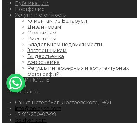
Публикации
Портфолио
Услуги и стоимость
Клиентам из Беларуси
Дизайнерам
Отельерам
Риелторам
Владельцам недвижимости
Застройщикам
Видеосъемка
Аэросъемка
Ретушь интерьерных и архитектурных
фотографий
ДО И ПОСЛЕ
Блог
Контакты
Санкт-Петербург, Достоевского, 19/21
info@boldysh.com
+7 911-250-07-99
boldysh.com
ИП Болдыш Сергей Михайлович