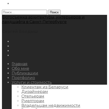
Behance
Найти:
Фотосъемка архитектуры, интерьеров и
ландшафта в Санкт-Петербурге
Сергей Болдыш
Instagram
Facebook
Youtube
Behance
Главная
Обо мне
Публикации
Портфолио
Услуги и стоимость
Клиентам из Беларуси
Дизайнерам
Отельерам
Риелторам
Владельцам недвижимости