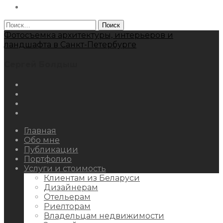
Behance
Найти:
Фотосъемка архитектуры, интерьеров и
ландшафта в Санкт-Петербурге
Сергей Болдыш
Instagram
Facebook
Youtube
Behance
Главная
Обо мне
Публикации
Портфолио
Услуги и стоимость
Клиентам из Беларуси
Дизайнерам
Отельерам
Риелторам
Владельцам недвижимости