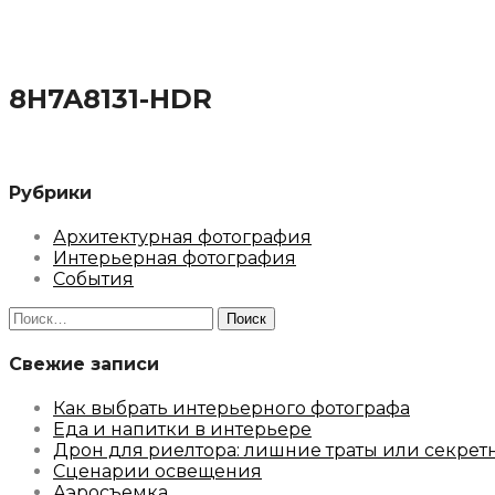
8H7A8131-HDR
Рубрики
Архитектурная фотография
Интерьерная фотография
События
Найти:
Свежие записи
Как выбрать интерьерного фотографа
Еда и напитки в интерьере
Дрон для риелтора: лишние траты или секрет
Сценарии освещения
Аэросъемка