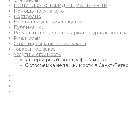
Отельерам
ПОЛИТИКА КОНФИДЕНЦИАЛЬНОСТИ
Помощь покупателю
Портфолио
Правила и условия покупки
Публикации
Ретушь интерьерных и архитектурных фотогр
Риелторам
Страница оформления заказа
Товары под заказ
Услуги и стоимость
Интерьерный фотограф в Минске
Фотосъемка недвижимости в Санкт-Пете
Instagram
Facebook
Youtube
Behance