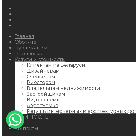
Instagram
Facebook
Youtube
Behance
Главная
Обо мне
Публикации
Портфолио
Услуги и стоимость
Клиентам из Беларуси
Дизайнерам
Отельерам
Риелторам
Владельцам недвижимости
Застройщикам
Видеосъемка
Аэросъемка
Ретушь интерьерных и архитектурных фо
ДО И ПОСЛЕ
Блог
Контакты