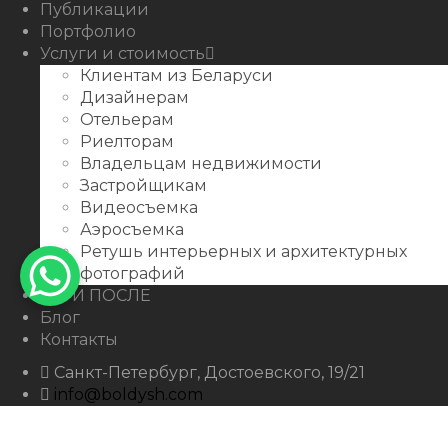
Публикации
Портфолио
Услуги и стоимость
Клиентам из Беларуси
Дизайнерам
Отельерам
Риелторам
Владельцам недвижимости
Застройщикам
Видеосъемка
Аэросъемка
Ретушь интерьерных и архитектурных
фотографий
ДО И ПОСЛЕ
Блог
Контакты
Санкт-Петербург, Достоевского, 19/21
info@boldysh.com
+7 911-250-07-99
boldysh.com