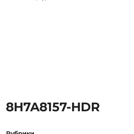
Instagram
Facebook
Youtube
Behance
8H7A8157-HDR
Рубрики