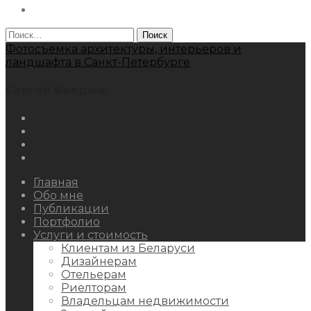
Behance
Найти:
Фотосъемка архитектуры, интерьеров и
ландшафта в Санкт-Петербурге
Сергей Болдыш
Instagram
Facebook
Youtube
Behance
Главная
Обо мне
Публикации
Портфолио
Услуги и стоимость
Клиентам из Беларуси
Дизайнерам
Отельерам
Риелторам
Владельцам недвижимости