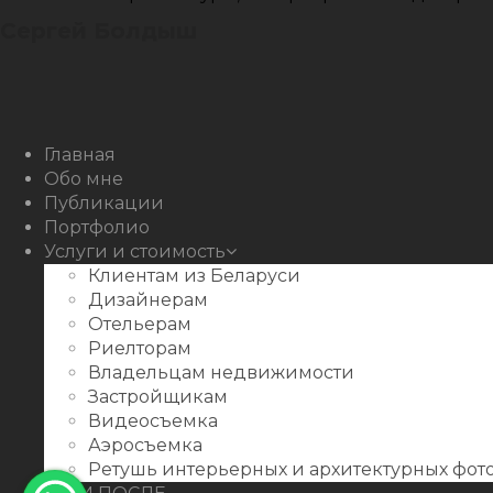
Сергей Болдыш
Instagram
Facebook
Youtube
Behance
Главная
Обо мне
Публикации
Портфолио
Услуги и стоимость
Клиентам из Беларуси
Дизайнерам
Отельерам
Риелторам
Владельцам недвижимости
Застройщикам
Видеосъемка
Аэросъемка
Ретушь интерьерных и архитектурных фо