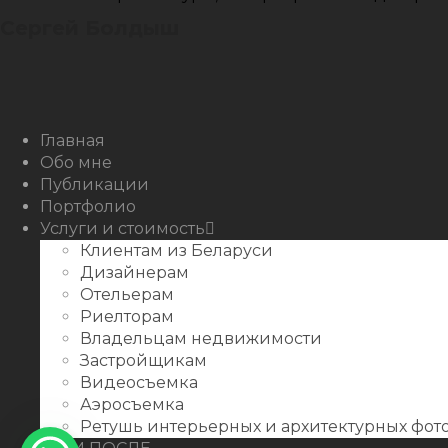
Сергей Болдыш
Instagram
Facebook
Youtube
Behance
Главная
Обо мне
Публикации
Портфолио
Услуги и стоимость
Клиентам из Беларуси
Дизайнерам
Отельерам
Риелторам
Владельцам недвижимости
Застройщикам
Видеосъемка
Аэросъемка
Ретушь интерьерных и архитектурных фо