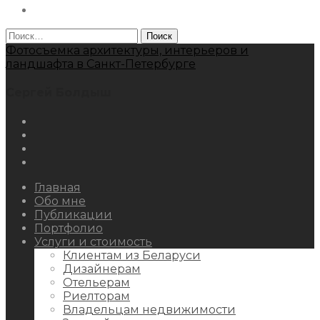
Behance
Найти:
Фотосъемка архитектуры, интерьеров и
ландшафта в Санкт-Петербурге
Сергей Болдыш
Instagram
Facebook
Youtube
Behance
Главная
Обо мне
Публикации
Портфолио
Услуги и стоимость
Клиентам из Беларуси
Дизайнерам
Отельерам
Риелторам
Владельцам недвижимости