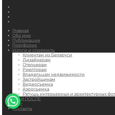
Instagram
Facebook
Youtube
Behance
Главная
Обо мне
Публикации
Портфолио
Услуги и стоимость
Клиентам из Беларуси
Дизайнерам
Отельерам
Риелторам
Владельцам недвижимости
Застройщикам
Видеосъемка
Аэросъемка
Ретушь интерьерных и архитектурных фо
ДО И ПОСЛЕ
Блог
Контакты