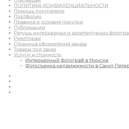
Отельерам
ПОЛИТИКА КОНФИДЕНЦИАЛЬНОСТИ
Помощь покупателю
Портфолио
Правила и условия покупки
Публикации
Ретушь интерьерных и архитектурных фотогр
Риелторам
Страница оформления заказа
Товары под заказ
Услуги и стоимость
Интерьерный фотограф в Минске
Фотосъемка недвижимости в Санкт-Пете
Instagram
Facebook
Youtube
Behance