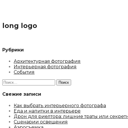
long logo
Рубрики
Архитектурная фотография
Интерьерная фотография
События
Найти:
Свежие записи
Как выбрать интерьерного фотографа
Еда и напитки в интерьере
Дрон для риелтора: лишние траты или секрет
Сценарии освещения
Аэросъемка