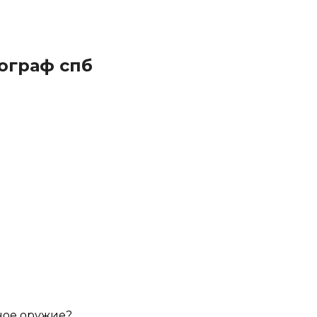
ограф спб
ное оружие?