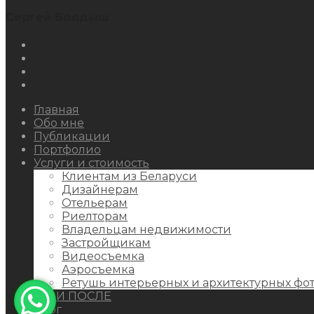
Сергей Болдыш
Instagram
Facebook
Youtube
Behance
Главная
Обо мне
Публикации
Портфолио
Услуги и стоимость
Клиентам из Беларуси
Дизайнерам
Отельерам
Риелторам
Владельцам недвижимости
Застройщикам
Видеосъемка
Аэросъемка
Ретушь интерьерных и архитектурных фо
ДО И ПОСЛЕ
Блог