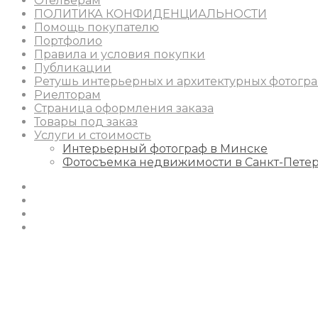
Отельерам
ПОЛИТИКА КОНФИДЕНЦИАЛЬНОСТИ
Помощь покупателю
Портфолио
Правила и условия покупки
Публикации
Ретушь интерьерных и архитектурных фотогр
Риелторам
Страница оформления заказа
Товары под заказ
Услуги и стоимость
Интерьерный фотограф в Минске
Фотосъемка недвижимости в Санкт-Пете
Instagram
Facebook
Youtube
Behance