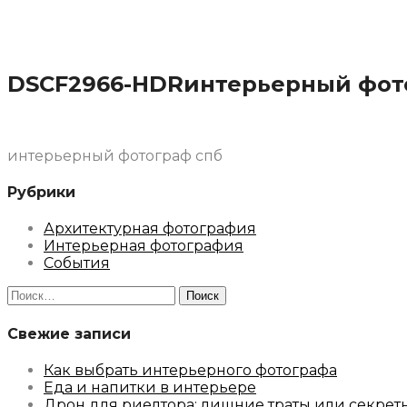
DSCF2966-HDRинтерьерный фот
интерьерный фотограф спб
Рубрики
Архитектурная фотография
Интерьерная фотография
События
Найти:
Свежие записи
Как выбрать интерьерного фотографа
Еда и напитки в интерьере
Дрон для риелтора: лишние траты или секрет