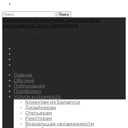
Behance
Найти:
Фотосъемка архитектуры, интерьеров и
ландшафта в Санкт-Петербурге
Сергей Болдыш
Instagram
Facebook
Youtube
Behance
Главная
Обо мне
Публикации
Портфолио
Услуги и стоимость
Клиентам из Беларуси
Дизайнерам
Отельерам
Риелторам
Владельцам недвижимости