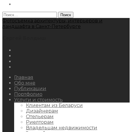
Behance
Найти:
Фотосъемка архитектуры, интерьеров и
ландшафта в Санкт-Петербурге
Сергей Болдыш
Instagram
Facebook
Youtube
Behance
Главная
Обо мне
Публикации
Портфолио
Услуги и стоимость
Клиентам из Беларуси
Дизайнерам
Отельерам
Риелторам
Владельцам недвижимости