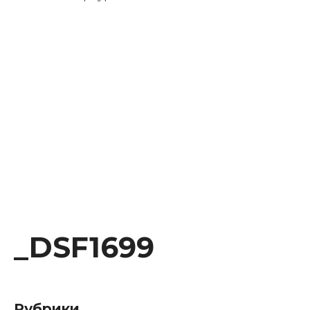
Instagram
Facebook
Youtube
Behance
_DSF1699
Рубрики