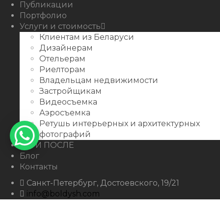
Публикации
Портфолио
Услуги и стоимость
Клиентам из Беларуси
Дизайнерам
Отельерам
Риелторам
Владельцам недвижимости
Застройщикам
Видеосъемка
Аэросъемка
Ретушь интерьерных и архитектурных
фотографий
ДО И ПОСЛЕ
Блог
Контакты
Санкт-Петербург, Достоевского, 19/21
info@boldysh.com
+7 911-250-07-99
boldysh.com