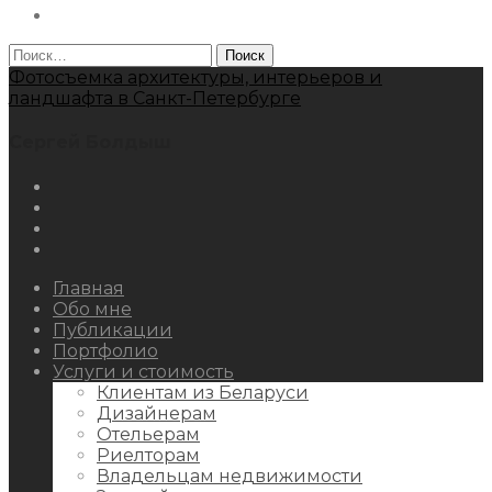
Behance
Найти:
Фотосъемка архитектуры, интерьеров и
ландшафта в Санкт-Петербурге
Сергей Болдыш
Instagram
Facebook
Youtube
Behance
Главная
Обо мне
Публикации
Портфолио
Услуги и стоимость
Клиентам из Беларуси
Дизайнерам
Отельерам
Риелторам
Владельцам недвижимости