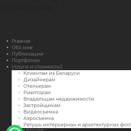
Сергей Болдыш
Instagram
Facebook
Youtube
Behance
Главная
Обо мне
Публикации
Портфолио
Услуги и стоимость
Клиентам из Беларуси
Дизайнерам
Отельерам
Риелторам
Владельцам недвижимости
Застройщикам
Видеосъемка
Аэросъемка
Ретушь интерьерных и архитектурных фо